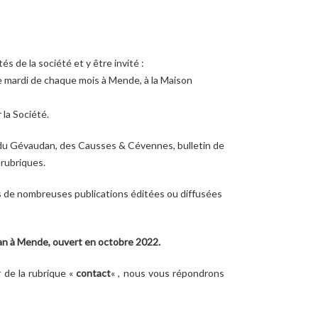
és de la société et y être invité :
 mardi de chaque mois à Mende, à la Maison
 la Société.
ue du Gévaudan, des Causses & Cévennes, bulletin de
 rubriques.
ts de nombreuses publications éditées ou diffusées
an à Mende, ouvert en octobre 2022.
r de la rubrique «
contact
« , nous vous répondrons