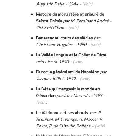
Augustin Dalle – 1944 –
(voir)
Histoire du monastère et prieuré de
Sainte-Enimie
par M. Ferdinand André –
1867 réédition –
(voir)
Banassac au cours des siècles
par
Christiane Huguies – 1990 –
(voir)
La Vallée Longue et le Collet de Dèze
mémoire de 1993 –
(voir)
Duroc le général ami de Napoléon
par
Jacques Juillet
-1992 –
(voir)
La Bête qui mangeait le monde en
Gévaudan
par Alex Marquès -1993 –
(voir)
.
Le Valdonnez et ses abords
par P.
Brouillet, M. Canonge, G. Massot, P.
Peyre, R. de Saboulin Bollena –
(voir)