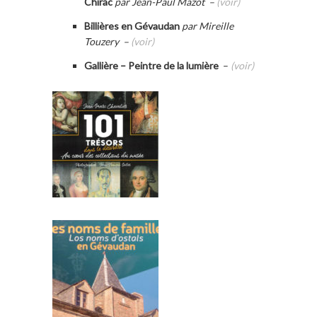
Chirac
par Jean-Paul Mazot –
(voir)
Billières en Gévaudan
par Mireille
Touzery –
(voir)
Gallière – Peintre de la lumière
–
(voir)