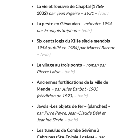
La vie et l’oeuvre de Chaptal (1756-
1832)
par jean Pigeire – 1931 –
(voir)
La peste en Gévaudan
–
mémoire 1994
par François Stéphan –
(voir)
Six cents logis du XIIIe siècle mendois
–
1954 (publié en 1984) par Marcel Barbot
–
(voir)
Le village au trois ponts
– roman par
Pierre Lafue –
(voir)
Anciennes fortifications de la ville de
Mende
– par Jules Barbot -1903
(réédition de 1993) –
(voir)
Javols -Les objets de fer – (planches)
–
par Pirre Peyre, Jean-Claude Béal et
Jeanine Sirvin –
(voir)
.
Les tumulus de Combe Sévène à
Cabrunas (Ste-Enimie-Lozère)
– par