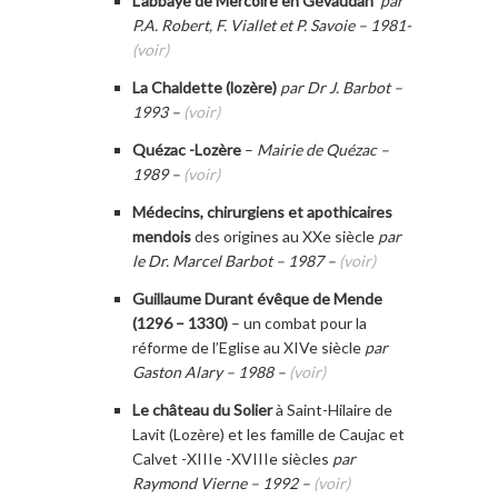
L’abbaye de Mercoire en Gévaudan
par
P.A. Robert, F. Viallet et P. Savoie – 1981-
(voir)
La Chaldette (lozère)
par Dr J. Barbot –
1993 –
(voir)
Quézac -Lozère
–
Mairie de Quézac –
1989 –
(voir)
Médecins, chirurgiens et apothicaires
mendois
des origines au XXe siècle
par
le Dr. Marcel Barbot – 1987 –
(voir)
Guillaume Durant évêque de Mende
(1296 – 1330)
– un combat pour la
réforme de l’Eglise au XIVe siècle
par
Gaston Alary – 1988 –
(voir)
Le château du Solier
à Saint-Hilaire de
Lavit (Lozère) et les famille de Caujac et
Calvet -XIIIe -XVIIIe siècles
par
Raymond Vierne – 1992 –
(voir)