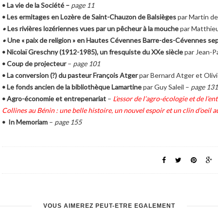
• La vie de la Société
–
page 11
• Les ermitages en Lozère de Saint-Chauzon de Balsièges
par Martin d
•
Les rivières lozériennes vues par un pêcheur à la mouche
par Matthie
•
Une « paix de religion » en Hautes Cévennes Barre-des-Cévennes s
• Nicolaï Greschny (1912-1985), un fresquiste du XXe siècle
par Jean-P
•
Coup de projecteur
–
page 101
• La conversion (?) du pasteur François Atger
par Bernard Atger et Olivi
• Le fonds ancien de la bibliothèque Lamartine
par Guy Saleil –
page 131
•
Agro-économie et entrepenariat
–
L’essor de l’agro-écologie et de l’
Collines au Bénin : une belle histoire, un nouvel espoir et un clin d’oeil
• In Memoriam
–
page 155
VOUS AIMEREZ PEUT-ÊTRE ÉGALEMENT