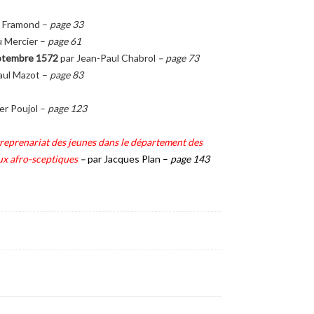
e Framond –
page 33
u Mercier –
page 61
eptembre 1572
par Jean-Paul Chabrol
– page 73
aul Mazot –
page 83
er Poujol –
page 123
entreprenariat des jeunes dans le département des
 aux afro-sceptiques
–
par Jacques Plan –
page 143