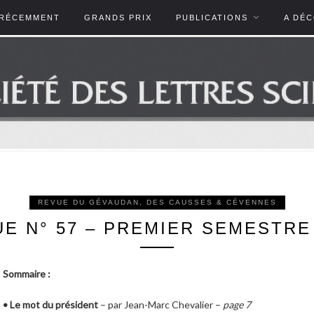
RÉCEMMENT
GRANDS PRIX
PUBLICATIONS
A DÉ
REVUE DU GÉVAUDAN, DES CAUSSES & CÉVENNES
E N° 57 – PREMIER SEMESTRE
Sommaire :
• Le mot du président
– par Jean-Marc Chevalier –
page 7