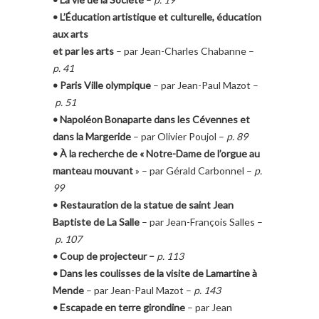
• L’Éducation artistique et culturelle, éducation
aux arts
et par les arts
– par Jean-Charles Chabanne –
p.
41
• Paris Ville olympique
– par Jean-Paul Mazot –
p. 51
• Napoléon Bonaparte dans les Cévennes et
dans la Margeride
– par Olivier Poujol –
p. 89
• À la recherche de « Notre-Dame de l’orgue au
manteau mouvant
» – par Gérald Carbonnel –
p.
99
•
Restauration de la statue de saint Jean
Baptiste de La Salle
– par Jean-François Salles –
p. 107
• Coup de projecteur –
p. 113
• Dans les coulisses de la visite de Lamartine à
Mende
– par Jean-Paul Mazot –
p. 143
• Escapade en terre girondine
– par Jean