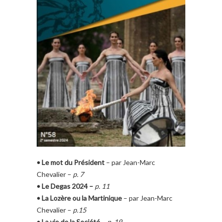
• Le mot du Président
– par Jean-Marc
Chevalier –
p. 7
• Le Degas 2024 –
p. 11
• La Lozère ou la Martinique
– par Jean-Marc
Chevalier –
p.15
• La vie de la Société
–
p. 19