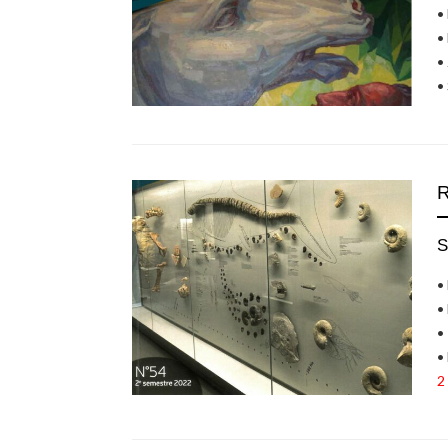
•
•
•
•
S
•
•
•
•
2