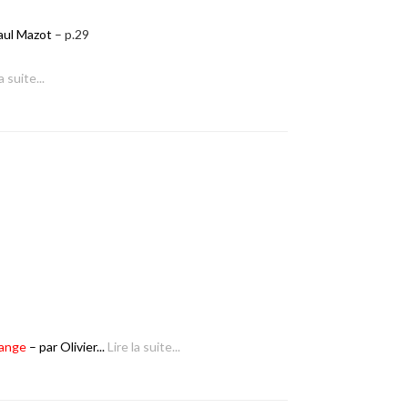
aul Mazot
– p.29
a suite...
range
– par Olivier...
Lire la suite...