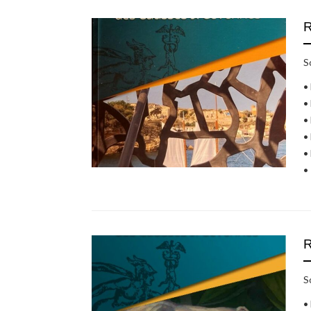
S
•
•
•
•
•
•
S
•