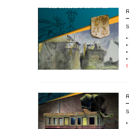
S
•
•
•
•
1
S
•