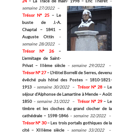
24
–
La Trace de main- 1998
– Eric Théret
–
semaine 27/2022 –
Trésor N° 25
–
Le
buste de J.-A.
Chaptal – 1841 –
Auguste Ottin
–
semaine 28/2022 –
Trésor N° 26
–
L’ermitage de Saint-
Privat – IIIème siècle
– semaine 29/2022 –
Trésor N° 27
–
L’Hôtel Borrelli de Serres, devenu
évêché puis hôtel des Postes – 1810-1821-
1913
– semaine 30/2022 –
Trésor N° 28
–
Le
séjour d’Alphonse de Lamartine à Mende – Août
1850
– semaine 31/2022 –
Trésor N° 29
–
Le
timbre et les cloches du grand clocher de la
cathédrale – 1598-1846
– semaine 32/2022 –
Trésor
N° 30
– Les trois portails gothiques de la
cité – XIIIème siècle
– semaine 33/2022 –