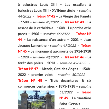
à balustres Louis XIII –
Les escaliers à
ballustres Louis XIII – XVIIème siècle
– semaine
44/2022 –
Trésor N° 42
–
La Vierge des Panets
– 1588
– semaine 45/2022 –
Trésor N° 43
–
La
rosace de la cathédrale – 1608 – Le porche et le
parvis – 1906 –
semaine 46/2022 –
Trésor N°
44
–
La naissance d’un astre – 2001 – Jean
Jacques Lamenthe
– semaine 47/2022 –
Trésor
N° 45
–
Le monument aux morts de 1914-1918
– 1928
– semaine 48/2022 –
Trésor N° 46
–
La
forêt des poilus – 2013
– semaine 49/2022 –
Trésor N° 4
7
–
Mende, Cité des Anges – 1508-
2022 – premier volet
– semaine 50/2022 –
Trésor N° 48
–
Trois devantures & six
commerces centenaires – 1893-1918
– semaine
51/2022 –
Trésor
N° 49
–
Le cimetière
Saint-Gervais –