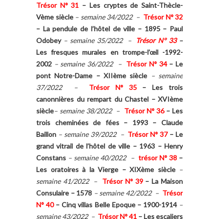
Trésor N° 31
–
Les cryptes de Saint-Thècle-
Vème siècle
– semaine 34/2022 –
Trésor N° 32
–
La pendule de l’hôtel de ville – 1895 – Paul
Odobey
– semaine 35/2022 –
Trésor N° 33
–
Les fresques murales en trompe-l’œil -1992-
2002
– semaine 36/2022 –
Trésor N° 34
–
Le
pont Notre-Dame – XIIème siècle
– semaine
37/2022 –
Trésor N° 35
–
Les trois
canonnières du rempart du Chastel – XVIème
siècle
– semaine 38/2022 –
Trésor N° 36
–
Les
trois cheminées de fées – 1993 – Claude
Baillon
– semaine 39/2022 –
Trésor N° 37
–
Le
grand vitrail de l’hôtel de ville – 1963 – Henry
Constans
– semaine 40/2022 –
trésor N° 38
–
Les oratoires à la Vierge – XIXème siècle
–
semaine 41/2022 –
Trésor N° 39
–
La Maison
Consulaire – 1578
– semaine 42/2022 –
Trésor
N° 40
–
Cinq villas Belle Epoque – 1900-1914
–
semaine 43/2022 –
Trésor N° 41
– Les escaliers