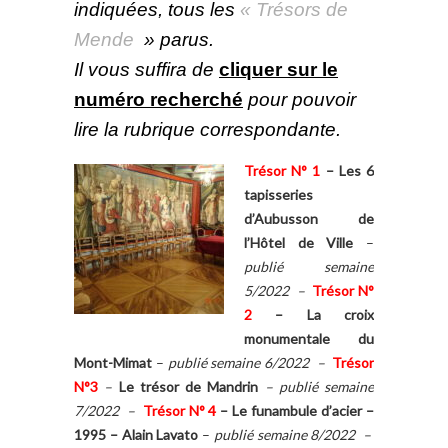
indiquées, tous les
«
Trésors de
Mende
» parus.
Il vous suffira de
cliquer
sur le
numéro recherch
é
pour pouvoir
lire la rubrique correspondante.
Trésor N° 1
–
Les 6
tapisseries
d’Aubusson de
l’Hôtel de Ville
–
publié semaine
5/2022 –
Trésor N°
2
–
La croix
monumentale du
Mont-Mimat
–
publié semaine 6/2022 –
Trésor
N°3
–
Le trésor de Mandrin
– publié semaine
7/2022 –
Trésor N° 4
–
Le funambule d’acier –
1995 – Alain Lavato
–
publié semaine 8/2022 –