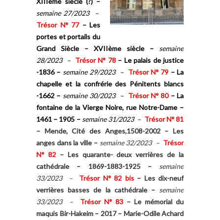
XIIIème siècle (?)
–
semaine 27/2023 –
Trésor N° 77
–
Les
portes et portails du
Grand Siècle – XVIIème siècle
–
semaine
28/2023 –
Trésor N° 78
–
Le palais de justice
-1836 –
semaine 29/2023 –
Trésor N° 79
–
La
chapelle et la confrérie des Pénitents blancs
-1662
–
semaine 30/2023 –
Trésor N° 80
–
La
fontaine de la Vierge Noire, rue Notre-Dame –
1461 – 1905
–
semaine 31/2023 –
Trésor N° 81
– Mende, Cité des Anges,1508-2002 –
Les
anges dans la ville
–
semaine 32/2023 –
Trésor
N° 82
–
Les quarante- deux verrières de la
cathédrale – 1869-1883-1925
–
semaine
33/2023 –
Trésor N° 8
2 bis
–
Les dix-neuf
verrières basses de la cathédrale
–
semaine
33/2023 –
Trésor N° 83
–
Le mémorial du
maquis Bir-Hakeim – 2017 – Marie-Odile Achard