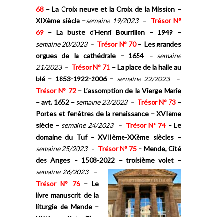
68
–
La Croix neuve et la Croix de la Mission –
XIXème siècle –
semaine 19/2023 –
Trésor N°
69
–
La buste d’Henri Bourrillon – 1949 –
semaine 20/2023 –
Trésor N° 70
–
Les grandes
orgues de la cathédrale – 1654
–
semaine
21/2023 –
Trésor N° 71
–
La place de la halle au
blé – 1853-1922-2006 –
semaine 22/2023 –
Trésor N° 72
–
L’assomption de la Vierge Marie
– avt. 1652
–
semaine 23/2023 –
Trésor N° 73
–
P
ortes et fenêtres de la renaissance – XVIème
siècle
–
semaine 24/2023 –
Trésor N° 74
–
Le
domaine du Tuf – XVIIème-XXème siècles
–
semaine 25/2023 –
Trésor
N° 75
–
Mende, Cité
des Anges – 1508-2022 – troisième volet
–
semaine 26/2023 –
Trésor N° 76
–
Le
livre manuscrit de la
liturgie de Mende –