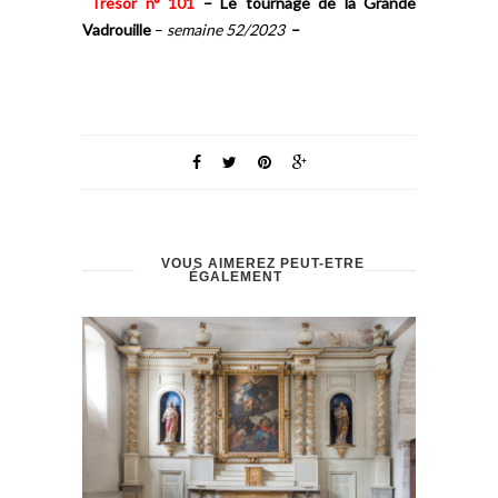
Trésor n° 101
–
Le tournage de la Grande
Vadrouille
–
semaine 52/2023
–
VOUS AIMEREZ PEUT-ÊTRE
ÉGALEMENT