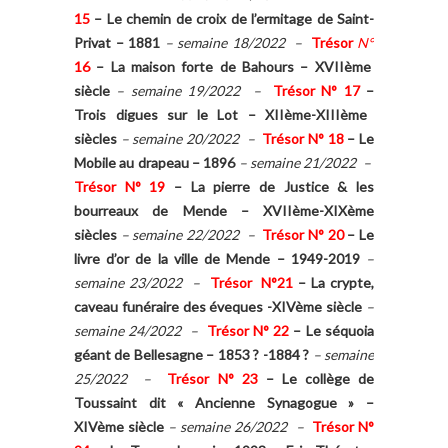
15
–
Le chemin de croix de l’ermitage de Saint-
Privat – 1881
– semaine 18/2022 –
Trésor
N°
16
–
La maison forte de Bahours – XVIIème
siècle
– semaine 19/2022 –
Trésor N° 17
–
Trois digues sur le Lot – XIIème-XIIIème
siècles
– semaine 20/2022 –
Trésor N° 18
–
Le
Mobile au drapeau – 1896
– semaine 21/2022 –
Trésor N° 19
–
La pierre de Justice & les
bourreaux de Mende – XVIIème-XIXème
siècles
– semaine 22/2022 –
Trésor N° 20
–
Le
livre d’or de la ville de Mende – 1949-2019
–
semaine 23/2022 –
T
résor N°21
–
La crypte,
caveau funéraire des éveques -XIVème
siècle
–
semaine 24/2022 –
Trésor N° 22
–
Le séquoia
géant de Bellesagne – 1853 ? -1884 ?
– semaine
25/2022 –
Trésor N° 23
–
Le collège de
Toussaint dit « Ancienne Synagogue » –
XIVème siècle
– semaine 26/2022 –
Trésor N°