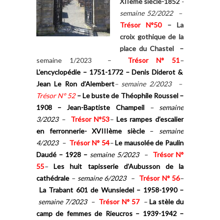
XIIème siècle-1852
-
semaine 52/2022 –
Trésor N°50
–
La
croix gothique de la
place du Chastel –
semaine 1/2023 –
Trésor N° 51
–
L’encyclopédie – 1751-1772 – Denis Diderot &
Jean Le Ron d’Alembert
– semaine 2/2023 –
Trésor N° 52
– Le buste de Théophile Roussel –
1908 – Jean-Baptiste
Champeil
–
semaine
3/2023 –
Trésor N°53
–
Les rampes d’escalier
en ferronnerie- XVIIIème siècle
–
semaine
4/2023 –
Trésor N° 54
–
Le mausolée de Paulin
Daudé – 1928 –
semaine 5/2023 –
Trésor N°
55
–
Les huit tapisserie d’Aubusson de la
cathédrale
– semaine 6/2023 –
Trésor N° 56
–
La Trabant 601 de Wunsiedel – 1958-1990 –
semaine 7/2023 –
Trésor N° 57
–
La stèle du
camp de femmes de Rieucros – 1939-1942 –