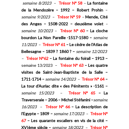
semaine 8/2023 –
Trésor N° 58
–
La fontaine
de la Mendozère – 1992 – Robert Prohin
–
semaine 9/2023 –
Trésor N° 59
–
Mende, Cité
des Anges – 1508-2022 – deuxième volet
–
semaine 10/2023 –
Trésor N° 60
– La cloche
bourdon La Non Pareille -1517-1580 –
semaine
11/2023 –
Trésor N° 61
–
Le cèdre de l’Atlas de
Bellesagne – 1839 ? 1860 ?
–
semaine 12/2023
–
Trésor N°62
–
La fontaine du foirail – 1913 –
semaine 13/2023 –
Trésor N° 63
–
Les quatre
visites de Saint-Jean-Baptiste de la Salle –
1711-1714 –
semaine 14/2023 –
Trésor N° 64
–
La tour d’Auriac dite « des Pénitents » -1161 –
semaine 15/2023 –
Trésor N° 65
–
La
Traverseraie – 2006 – Michel Stéfanini –
semaine
16/2023 –
Trésor N° 66
–
La description de
l’Egypte – 1809 –
semaine 17/2023 –
Trésor N°
67
–
Les quarante escaliers en vis de la cité –
XVIème siècle –
semaine 18/2023 –
Trésor N°