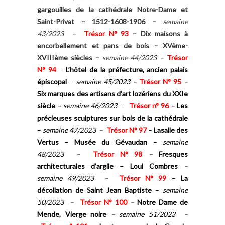
gargouilles de la cathédrale Notre-Dame et
Saint-Privat – 1512-1608-1906
–
semaine
43/2023 –
Trésor N° 93
–
Dix maisons à
encorbellement et pans de bois – XVème-
XVIIIème siècles
–
semaine 44/2023 –
Trésor
N° 94
–
L’hôtel de la préfecture, ancien palais
épiscopal
–
semaine 45/2023 –
Trésor N° 95
–
Six marques des artisans d’art lozériens du XXIe
siècle
– semaine 46/2023
–
Trésor n° 96
–
Les
précieuses sculptures sur bois de la cathédrale
–
semaine 47/2023 –
Trésor N° 97
–
Lasalle des
Vertus – Musée du Gévaudan
–
semaine
48/2023 –
Trésor N° 98
–
Fresques
architecturales
d’argile – Loul Combres
–
semaine 49/2023 –
Trésor N° 99
–
La
décollation de Saint Jean Baptiste
–
semaine
50/2023 –
Trésor N° 100
–
Notre Dame de
Mende, Vierge noire
– semaine 51/2023 –