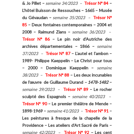
& Jo Pillet
–
semaine 34/2023 –
Trésor N° 84
–
L’hôtel Buisson de Ressouches – 1665 – Musée
du Gévaudan
–
semaine 35/2023 –
Trésor N°
85
–
Deux fontaines contemporaines – 2004 et
2008 – Raimund Zians
–
semaine 36/2023 –
Trésor N° 86
–
Le pin noir d’Autriche des
archives départementales – 1866
–
semaine
37/2023 –
Trésor N° 87
–
L’autel et l’ambon –
1989- Philippe Kaeppelin – Le Christ pour tous
– 2000 – Dominique Kaeppelin
–
semaine
38/2023 –
Trésor N° 88
–
Les deux incunables
de l’œuvre de Guillaume Durand
– 1478-1482
–
semaine 39/2023 –
Trésor N° 89
–
Le rocher
sculpté des Espagnols –
semaine 40/2023 –
Trésor N° 90
–
Le premier théâtre de Mende –
1898-1969
–
semaine 41/2023 –
Trésor N° 91
–
Les peintures à fresque de la chapelle de la
Providence – Les ateliers d’Art Sacré de Paris –
semaine 42/2023 –
Trésor N° 92
–
Les cent